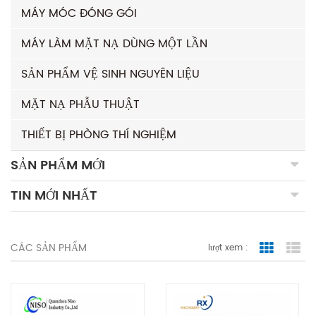
MÁY MÓC ĐÓNG GÓI
MÁY LÀM MẶT NẠ DÙNG MỘT LẦN
SẢN PHẨM VỆ SINH NGUYÊN LIỆU
MẶT NẠ PHẪU THUẬT
THIẾT BỊ PHÒNG THÍ NGHIỆM
SẢN PHẨM MỚI
TIN MỚI NHẤT
CÁC SẢN PHẨM
lượt xem :
Grid Vie
Lis