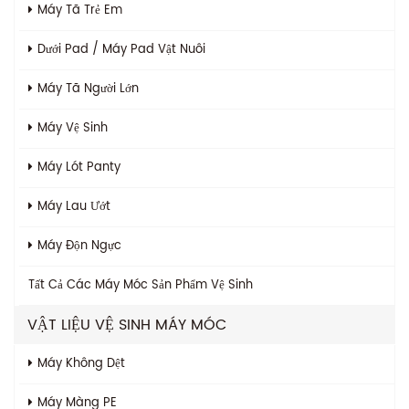
Máy Tã Trẻ Em
Dưới Pad / Máy Pad Vật Nuôi
Máy Tã Người Lớn
Máy Vệ Sinh
Máy Lót Panty
Máy Lau Ướt
Máy Độn Ngực
Tất Cả Các
Máy Móc Sản Phẩm Vệ Sinh
VẬT LIỆU VỆ SINH MÁY MÓC
Máy Không Dệt
Máy Màng PE