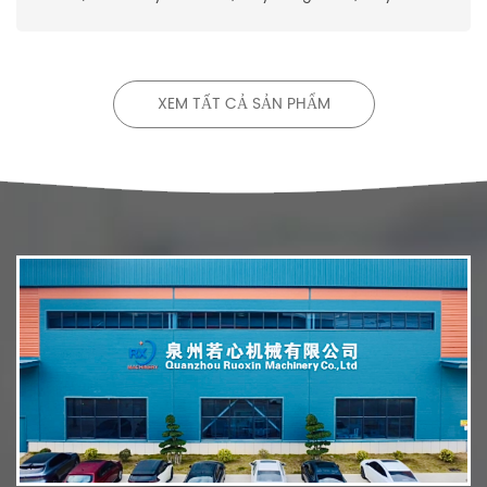
ăn vệ sinh và dưới máy pad ở Trung Quốc.
XEM TẤT CẢ SẢN PHẨM