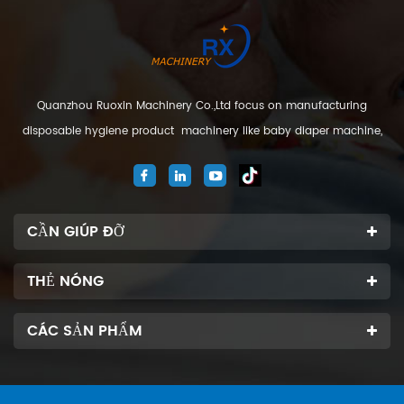
Quanzhou Ruoxin Machinery Co.,Ltd focus on manufacturing
disposable hygiene product machinery like baby diaper machine,
adult diaper machine, sanitary napkin machine, under pad
machine. We are located in Jinjiang city, Fujian Province, China. And
our company
CẦN GIÚP ĐỠ
THẺ NÓNG
CÁC SẢN PHẨM