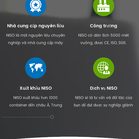
trong cuộc sống của c...
Nhà cung cấp nguyên liệu
Công trường
NISO là một nguyên liệu chuyên
NISO có diện tích 5000 mét
nghiệp và nhà cung cấp máy
vuông, được CE, ISO, SGS.
cho tã em bé, tã dành cho người
lớn, khăn ăn vệ sinh nữ tính, dưới
pad và như vậy.
Xuất khẩu NISO
Dịch vụ NISO
NISO xuất khẩu hơn 1000
NISO sẽ là tư vấn và đối tác của
container đến châu Á, Trung
bạn để đạt được sự nghiệp giành
Đông, châu Âu, Nam Mỹ, châu
chiến thắng cùng nhau.
Phi