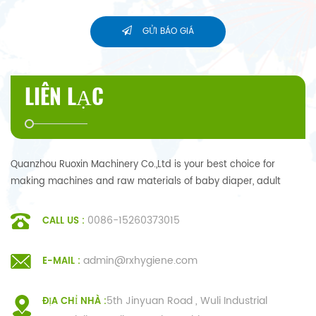
GỬI BÁO GIÁ
LIÊN LẠC
Quanzhou Ruoxin Machinery Co.,Ltd is your best choice for
making machines and raw materials of baby diaper, adult
diaper, sanitary napkin, under pad.
0086-15260373015
CALL US :
admin@rxhygiene.com
E-MAIL :
5th Jinyuan Road , Wuli Industrial
ĐỊA CHỈ NHÀ :