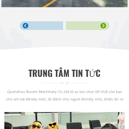
Máy tã trẻ em Semi Servo
TRUNG TÂM TIN TỨC
Quanzhou Ruoxin Machinery Co.,Ltd là sự lựa chọn tốt nhất của bạn
cho em bé tãmáy móc, tã dành cho người lớnmáy móc, khăn ăn vệ
sinhmáy mócvà dưới padmáy mócở Trung Quốc.