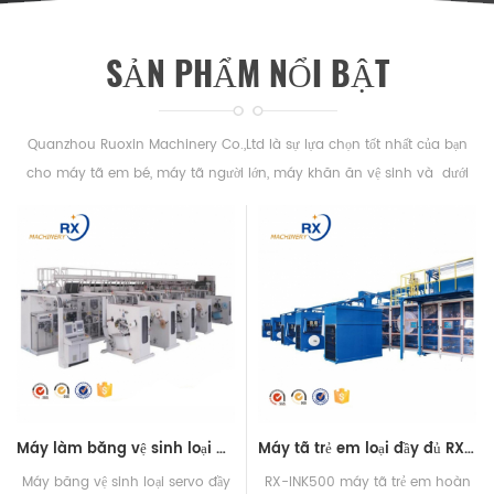
SẢN PHẨM NỔI BẬT
Quanzhou Ruoxin Machinery Co.,Ltd là sự lựa chọn tốt nhất của bạn
cho máy tã em bé, máy tã người lớn, máy khăn ăn vệ sinh và dưới
máy pad ở Trung Quốc.
Máy làm băng vệ sinh loại đầy đủ RX-HY800
Máy tã trẻ em loại đầy đủ RX-INK450
Máy băng vệ sinh loại servo đầy
RX-INK500 máy tã trẻ em hoàn