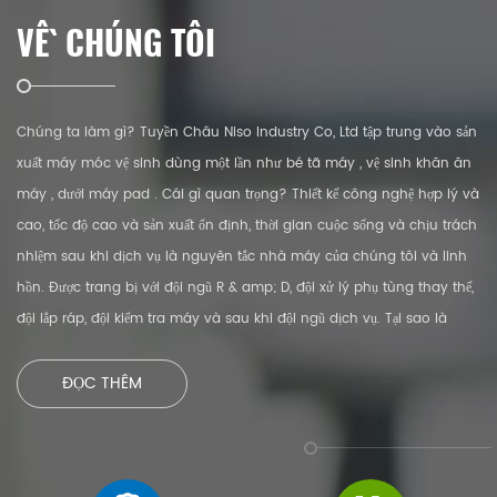
VỀ CHÚNG TÔI
Chúng ta làm gì? Tuyền Châu Niso Industry Co, Ltd tập trung vào sản
xuất máy móc vệ sinh dùng một lần như bé tã máy , vệ sinh khăn ăn
máy , dưới máy pad . Cái gì quan trọng? Thiết kế công nghệ hợp lý và
cao, tốc độ cao và sản xuất ổn định, thời gian cuộc sống và chịu trách
nhiệm sau khi dịch vụ là nguyên tắc nhà máy của chúng tôi và linh
hồn. Được trang bị với đội ngũ R & amp; D, đội xử lý phụ tùng thay thế,
đội lắp ráp, đội kiểm tra máy và sau khi đội ngũ dịch vụ. Tại sao là
chúng tôi? Chúng tôi có thể hỗ trợ bạn từ phân tích thị trường, thiết kế
sản phẩm và thiết kế máy, nguyên liệu lựa chọn, thiết kế logo, nhà điều
ĐỌC THÊM
hành máy Trung Quốc và đào tạo để cung cấp cho bạn một dịch vụ
chìa khóa trao tay. Những gì bạn sẽ nhận được? Đội ngũ hợp tác lâu
dài, giành chiến thắng kép, tư vấn chuyên nghiệp và trở thành bạn bè