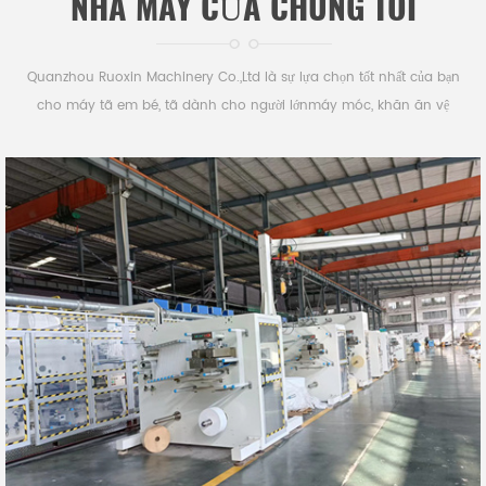
NHÀ MÁY CỦA CHÚNG TÔI
Quanzhou Ruoxin Machinery Co.,Ltd là sự lựa chọn tốt nhất của bạn
cho máy tã em bé, tã dành cho người lớnmáy móc, khăn ăn vệ
sinhmáy mócvà dưới padmáy mócở Trung Quốc.