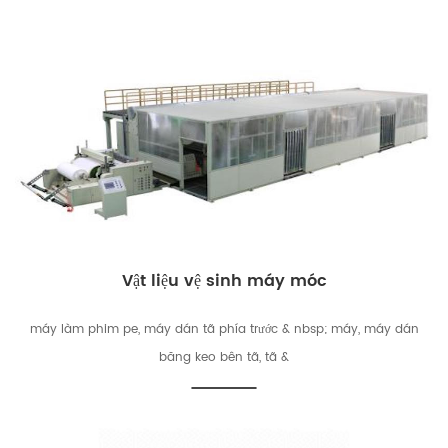
Vật liệu vệ sinh máy móc
máy làm phim pe, máy dán tã phía trước & nbsp; máy, máy dán
băng keo bên tã, tã &