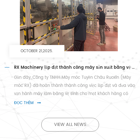
OCTOBER 21,2025.
RX Machinery lắp đặt thành công máy sản xuất băng vệ sinh cho khách hàng Thổ Nhĩ Kỳ
Gần đây, Công ty TNHH Máy móc Tuyền Châu Ruoxin (Máy
móc RX) đã hoàn thành thành công việc lắp đặt và đưa vào
vận hành máy làm băng vệ sinh cho một khách hàng có
giá trị tại Thổ Nhĩ Kỳ. Dưới sự hướng dẫn tận nơi của RX
ĐỌC THÊM
Machinery ' các kỹ sư chuyên ng...
VIEW ALL NEWS