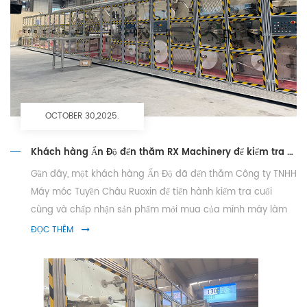
OCTOBER 30,2025.
Khách hàng Ấn Độ đến thăm RX Machinery để kiểm tra máy sản xuất băng vệ sinh
Gần đây, một khách hàng Ấn Độ đã đến thăm Công ty TNHH
Máy móc Tuyền Châu Ruoxin để tiến hành kiểm tra cuối
cùng và chấp nhận sản phẩm mới mua của mình máy làm
băng vệ sinh . Chiếc máy này đánh dấu dây chuyền sản xuất
ĐỌC THÊM
băng vệ sinh thứ hai mà chúng tô...