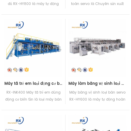
đủ RX-HY800 là máy tự động
toàn servo là Chuyên sản xuất
hoàn toàn. Nó có thể làm được 4
máy tã trẻ em. Máy có thể làm
kích cỡ.
được 4 kích cỡ.
Máy tã trẻ em loại động cơ biến tần RX-INK400
Máy làm băng vệ sinh loại bán tự động RX-HY600
RX-INK400 Máy tã trẻ em dùng
Máy băng vệ sinh loại bán servo
động cơ biến tần là loại máy bán
RX-HY600 là máy tự động hoàn
tự động. Máy có thể làm được 4
toàn. Sản phẩm hoàn thiện có
kích cỡ.
hai kích cỡ