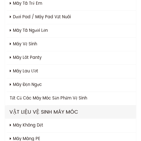
Máy Tã Trẻ Em
Dưới Pad / Máy Pad Vật Nuôi
Máy Tã Người Lớn
Máy Vệ Sinh
Máy Lót Panty
Máy Lau Ướt
Máy Độn Ngực
Tất Cả Các
Máy Móc Sản Phẩm Vệ Sinh
VẬT LIỆU VỆ SINH MÁY MÓC
Máy Không Dệt
Máy Màng PE