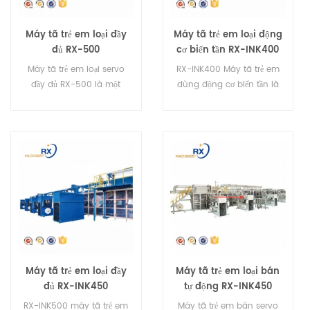
Máy tã trẻ em loại đầy
Máy tã trẻ em loại động
đủ RX-500
cơ biến tần RX-INK400
Máy tã trẻ em loại servo
RX-INK400 Máy tã trẻ em
đầy đủ RX-500 là một
dùng động cơ biến tần là
máy tự động hoàn toàn.
loại máy bán tự động.
Máy tã trẻ em servo hoàn
Máy có thể làm được 4
toàn, nó có thể sản xuất tã
kích cỡ.
lót loại I và tã lót loại T.
Máy tã trẻ em loại đầy
Máy tã trẻ em loại bán
đủ RX-INK450
tự động RX-INK450
RX-INK500 máy tã trẻ em
Máy tã trẻ em bán servo