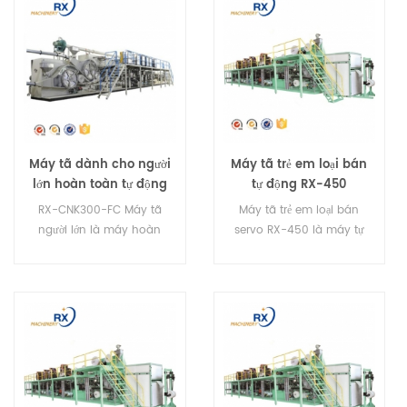
Máy tã dành cho người
Máy tã trẻ em loại bán
lớn hoàn toàn tự động
tự động RX-450
chuyên nghiệp RX-
RX-CNK300-FC Máy tã
Máy tã trẻ em loại bán
CNK300-FC
người lớn là máy hoàn
servo RX-450 là máy tự
toàn tự động, có thể tạo ra
động hoàn toàn. Nó có
bốn kích cỡ tã.
thể sản xuất tã loại I và tã
loại T.