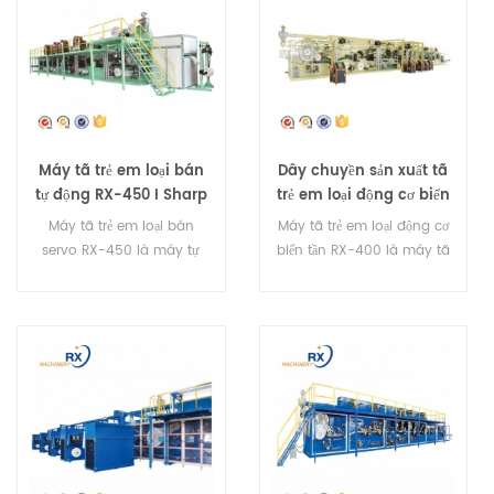
Máy tã trẻ em loại bán
Dây chuyền sản xuất tã
tự động RX-450 I Sharp
trẻ em loại động cơ biến
tần RX-400
Máy tã trẻ em loại bán
Máy tã trẻ em loại động cơ
servo RX-450 là máy tự
biến tần RX-400 là máy tã
động hoàn toàn. Nó có
trẻ em kinh tế, nó có thể
thể sản xuất tã loại I và tã
sản xuất tã loại I.
loại T.