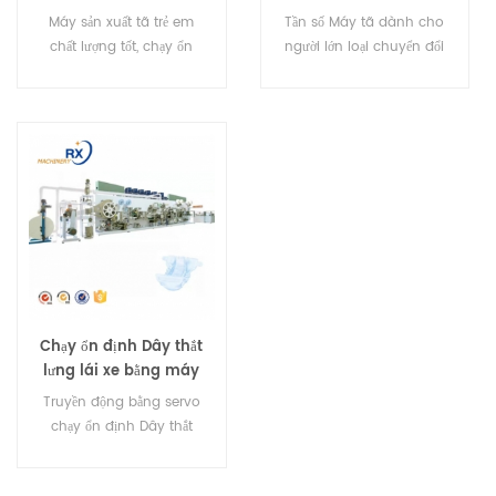
đủ chất lượng cao I
đổi tần số kinh tế Trung
Máy sản xuất tã trẻ em
Tần số Máy tã dành cho
Shape
Quốc có CE
chất lượng tốt, chạy ổn
người lớn loại chuyển đổi
định ở tốc độ cao
có hiệu suất cao
Chạy ổn định Dây thắt
lưng lái xe bằng máy
làm tã cho bé
Truyền động bằng servo
chạy ổn định Dây thắt
lưng BMáy làm tã aby Mô
tả sản phẩm Tốc độ thiết kế