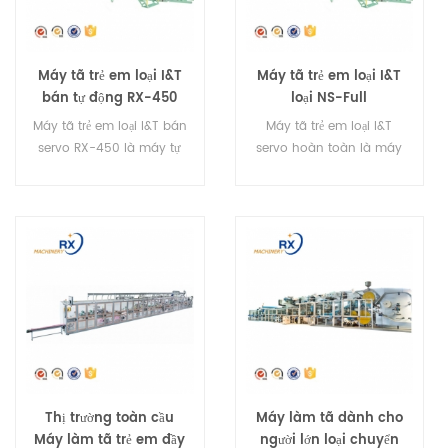
Máy tã trẻ em loại I&T
Máy tã trẻ em loại I&T
bán tự động RX-450
loại NS-Full
Máy tã trẻ em loại I&T bán
Máy tã trẻ em loại I&T
servo RX-450 là máy tự
servo hoàn toàn là máy
động hoàn toàn. Nó có
tự động hoàn toàn. Nó có
thể sản xuất tã lót loại I và
thể sản xuất tã lót loại I và
tã lót loại T.
tã lót loại T.
Thị trường toàn cầu
Máy làm tã dành cho
Máy làm tã trẻ em đầy
người lớn loại chuyển