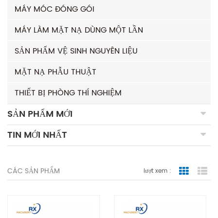
MÁY MÓC ĐÓNG GÓI
MÁY LÀM MẶT NẠ DÙNG MỘT LẦN
SẢN PHẨM VỆ SINH NGUYÊN LIỆU
MẶT NẠ PHẪU THUẬT
THIẾT BỊ PHÒNG THÍ NGHIỆM
SẢN PHẨM MỚI
TIN MỚI NHẤT
CÁC SẢN PHẨM
lượt xem :
Grid Vie
Lis