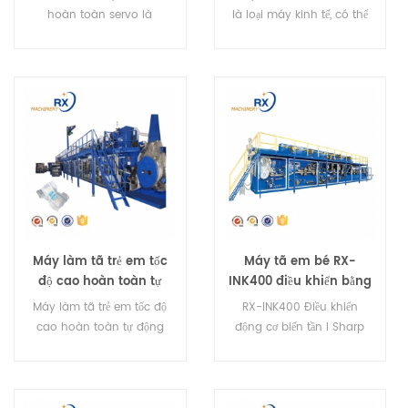
hoàn toàn servo là
là loại máy kinh tế, có thể
Chuyên sản xuất máy tã
làm tã 4 cỡ
trẻ em. Máy có thể làm
được 4 kích cỡ.
Máy làm tã trẻ em tốc
Máy tã em bé RX-
độ cao hoàn toàn tự
INK400 điều khiển bằng
động có chứng chỉ CE
động cơ biến tần I
Máy làm tã trẻ em tốc độ
RX-INK400 Điều khiển
Sharp
cao hoàn toàn tự động
động cơ biến tần I Sharp
có chứng chỉ CE YNK-300
Máy tã trẻ em
là máy sản xuất tã trẻ em
chuyên nghiệp. Máy có
thể tạo ra 4 kích cỡ.